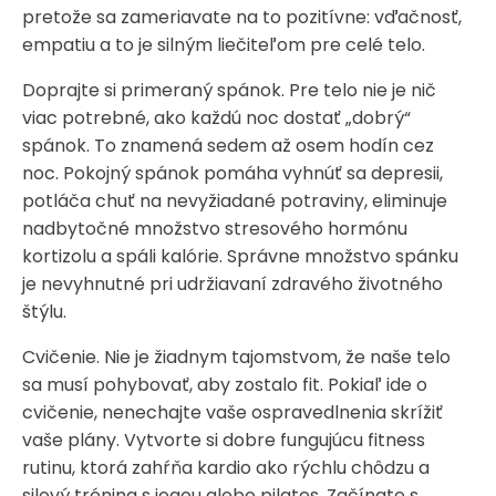
pretože sa zameriavate na to pozitívne: vďačnosť,
empatiu a to je silným liečiteľom pre celé telo.
Doprajte si primeraný spánok. Pre telo nie je nič
viac potrebné, ako každú noc dostať „dobrý“
spánok. To znamená sedem až osem hodín cez
noc. Pokojný spánok pomáha vyhnúť sa depresii,
potláča chuť na nevyžiadané potraviny, eliminuje
nadbytočné množstvo stresového hormónu
kortizolu a spáli kalórie. Správne množstvo spánku
je nevyhnutné pri udržiavaní zdravého životného
štýlu.
Cvičenie. Nie je žiadnym tajomstvom, že naše telo
sa musí pohybovať, aby zostalo fit. Pokiaľ ide o
cvičenie, nenechajte vaše ospravedlnenia skrížiť
vaše plány. Vytvorte si dobre fungujúcu fitness
rutinu, ktorá zahŕňa kardio ako rýchlu chôdzu a
silový tréning s jogou alebo pilates. Začínate s