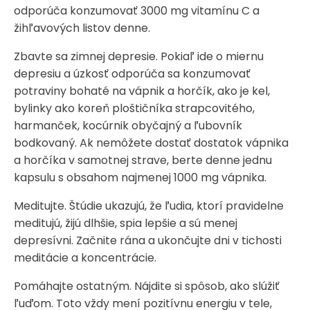
odporúča konzumovať 3000 mg vitamínu C a
žihľavových listov denne.
Zbavte sa zimnej depresie. Pokiaľ ide o miernu
depresiu a úzkosť odporúča sa konzumovať
potraviny bohaté na vápnik a horčík, ako je kel,
bylinky ako koreň ploštičníka strapcovitého,
harmanček, kocúrnik obyčajný a ľubovník
bodkovaný. Ak nemôžete dostať dostatok vápnika
a horčíka v samotnej strave, berte denne jednu
kapsulu s obsahom najmenej 1000 mg vápnika.
Meditujte. Štúdie ukazujú, že ľudia, ktorí pravidelne
meditujú, žijú dlhšie, spia lepšie a sú menej
depresívni. Začnite rána a ukončujte dni v tichosti
meditácie a koncentrácie.
Pomáhajte ostatným. Nájdite si spôsob, ako slúžiť
ľuďom. Toto vždy mení pozitívnu energiu v tele,