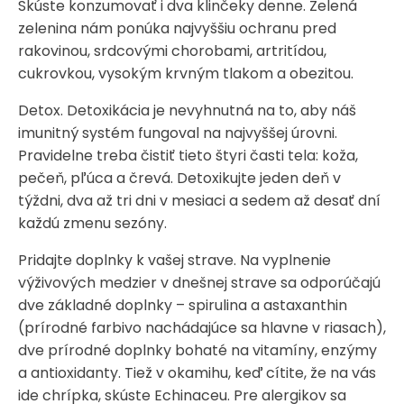
Skúste konzumovať i dva klinčeky denne. Zelená
zelenina nám ponúka najvyššiu ochranu pred
rakovinou, srdcovými chorobami, artritídou,
cukrovkou, vysokým krvným tlakom a obezitou.
Detox. Detoxikácia je nevyhnutná na to, aby náš
imunitný systém fungoval na najvyššej úrovni.
Pravidelne treba čistiť tieto štyri časti tela: koža,
pečeň, pľúca a črevá. Detoxikujte jeden deň v
týždni, dva až tri dni v mesiaci a sedem až desať dní
každú zmenu sezóny.
Pridajte doplnky k vašej strave. Na vyplnenie
výživových medzier v dnešnej strave sa odporúčajú
dve základné doplnky – spirulina a astaxanthin
(prírodné farbivo nachádajúce sa hlavne v riasach),
dve prírodné doplnky bohaté na vitamíny, enzýmy
a antioxidanty. Tiež v okamihu, keď cítite, že na vás
ide chrípka, skúste Echinaceu. Pre alergikov sa