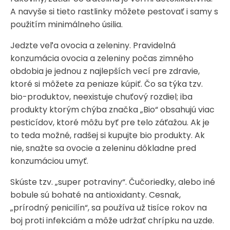
A navyše si tieto rastlinky môžete pestovať i samy s
použitím minimálneho úsilia.
Jedzte veľa ovocia a zeleniny. Pravidelná
konzumácia ovocia a zeleniny počas zimného
obdobia je jednou z najlepších vecí pre zdravie,
ktoré si môžete za peniaze kúpiť. Čo sa týka tzv.
bio-produktov, neexistuje chuťový rozdiel; iba
produkty ktorým chýba značka „Bio“ obsahujú viac
pesticídov, ktoré môžu byť pre telo záťažou. Ak je
to teda možné, radšej si kupujte bio produkty. Ak
nie, snažte sa ovocie a zeleninu dôkladne pred
konzumáciou umyť.
Skúste tzv. „super potraviny“. Čučoriedky, alebo iné
bobule sú bohaté na antioxidanty. Cesnak,
„prírodný penicilín“, sa používa už tisíce rokov na
boj proti infekciám a môže udržať chrípku na uzde.