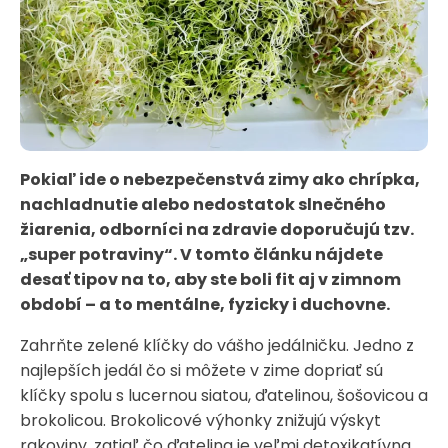
Pokiaľ ide o nebezpečenstvá zimy ako chrípka,
nachladnutie alebo nedostatok slnečného
žiarenia, odborníci na zdravie doporučujú tzv.
„super potraviny“. V tomto článku nájdete
desať tipov na to, aby ste boli fit aj v zimnom
období – a to mentálne, fyzicky i duchovne.
Zahrňte zelené klíčky do vášho jedálničku. Jedno z
najlepších jedál čo si môžete v zime dopriať sú
klíčky spolu s lucernou siatou, ďatelinou, šošovicou a
brokolicou. Brokolicové výhonky znižujú výskyt
rakoviny, zatiaľ čo ďatelina je veľmi detoxikatívna.