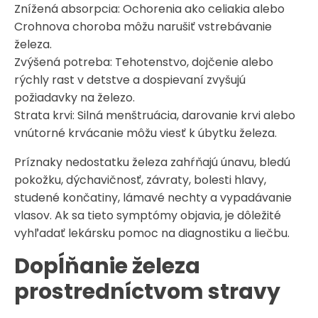
Znížená absorpcia: Ochorenia ako celiakia alebo
Crohnova choroba môžu narušiť vstrebávanie
železa.​
Zvýšená potreba: Tehotenstvo, dojčenie alebo
rýchly rast v detstve a dospievaní zvyšujú
požiadavky na železo.​
Strata krvi: Silná menštruácia, darovanie krvi alebo
vnútorné krvácanie môžu viesť k úbytku železa.
Príznaky nedostatku železa zahŕňajú únavu, bledú
pokožku, dýchavičnosť, závraty, bolesti hlavy,
studené končatiny, lámavé nechty a vypadávanie
vlasov. Ak sa tieto symptómy objavia, je dôležité
vyhľadať lekársku pomoc na diagnostiku a liečbu.
Dopĺňanie železa
prostredníctvom stravy