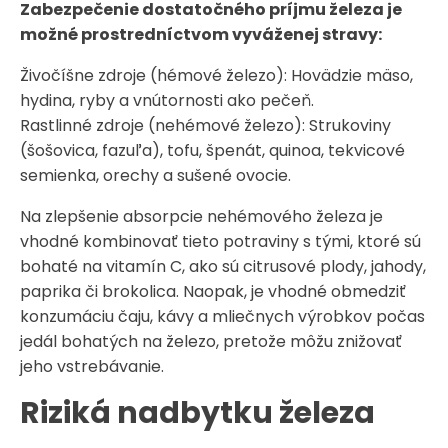
Zabezpečenie dostatočného príjmu železa je
možné prostredníctvom vyváženej stravy:​
Živočíšne zdroje (hémové železo): Hovädzie mäso,
hydina, ryby a vnútornosti ako pečeň.​
Rastlinné zdroje (nehémové železo): Strukoviny
(šošovica, fazuľa), tofu, špenát, quinoa, tekvicové
semienka, orechy a sušené ovocie.​
Na zlepšenie absorpcie nehémového železa je
vhodné kombinovať tieto potraviny s tými, ktoré sú
bohaté na vitamín C, ako sú citrusové plody, jahody,
paprika či brokolica. Naopak, je vhodné obmedziť
konzumáciu čaju, kávy a mliečnych výrobkov počas
jedál bohatých na železo, pretože môžu znižovať
jeho vstrebávanie.
Riziká nadbytku železa