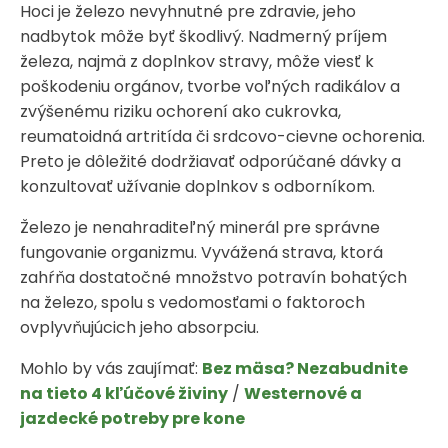
Hoci je železo nevyhnutné pre zdravie, jeho
nadbytok môže byť škodlivý. Nadmerný príjem
železa, najmä z doplnkov stravy, môže viesť k
poškodeniu orgánov, tvorbe voľných radikálov a
zvýšenému riziku ochorení ako cukrovka,
reumatoidná artritída či srdcovo-cievne ochorenia.
Preto je dôležité dodržiavať odporúčané dávky a
konzultovať užívanie doplnkov s odborníkom.
Železo je nenahraditeľný minerál pre správne
fungovanie organizmu. Vyvážená strava, ktorá
zahŕňa dostatočné množstvo potravín bohatých
na železo, spolu s vedomosťami o faktoroch
ovplyvňujúcich jeho absorpciu.
Mohlo by vás zaujímať:
Bez mäsa? Nezabudnite
na tieto 4 kľúčové živiny
/
Westernové a
jazdecké potreby pre kone