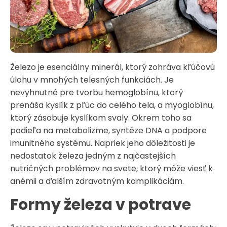
Železo je esenciálny minerál, ktorý zohráva kľúčovú
úlohu v mnohých telesných funkciách. Je
nevyhnutné pre tvorbu hemoglobínu, ktorý
prenáša kyslík z pľúc do celého tela, a myoglobínu,
ktorý zásobuje kyslíkom svaly. Okrem toho sa
podieľa na metabolizme, syntéze DNA a podpore
imunitného systému. Napriek jeho dôležitosti je
nedostatok železa jedným z najčastejších
nutričných problémov na svete, ktorý môže viesť k
anémii a ďalším zdravotným komplikáciám.​
Formy železa v potrave