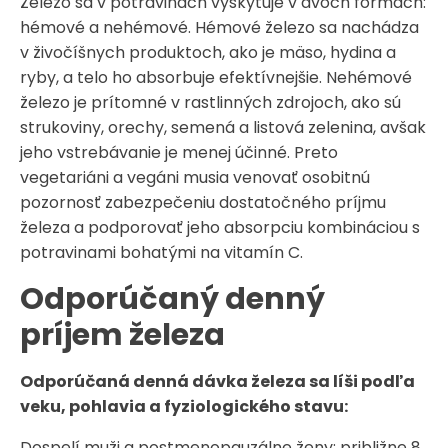
Železo sa v potravinách vyskytuje v dvoch formách:
hémové a nehémové. Hémové železo sa nachádza
v živočíšnych produktoch, ako je mäso, hydina a
ryby, a telo ho absorbuje efektívnejšie. Nehémové
železo je prítomné v rastlinných zdrojoch, ako sú
strukoviny, orechy, semená a listová zelenina, avšak
jeho vstrebávanie je menej účinné. Preto
vegetariáni a vegáni musia venovať osobitnú
pozornosť zabezpečeniu dostatočného príjmu
železa a podporovať jeho absorpciu kombináciou s
potravinami bohatými na vitamín C.
Odporúčaný denný
príjem železa
Odporúčaná denná dávka železa sa líši podľa
veku, pohlavia a fyziologického stavu:​
Dospelí muži a postmenopauzálne ženy: približne 8