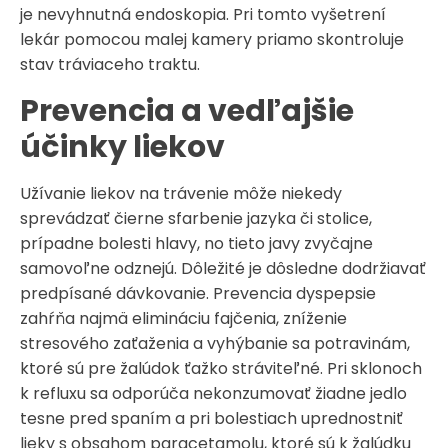
je nevyhnutná endoskopia. Pri tomto vyšetrení
lekár pomocou malej kamery priamo skontroluje
stav tráviaceho traktu.
Prevencia a vedľajšie
účinky liekov
Užívanie liekov na trávenie môže niekedy
sprevádzať čierne sfarbenie jazyka či stolice,
prípadne bolesti hlavy, no tieto javy zvyčajne
samovoľne odznejú. Dôležité je dôsledne dodržiavať
predpísané dávkovanie. Prevencia dyspepsie
zahŕňa najmä elimináciu fajčenia, zníženie
stresového zaťaženia a vyhýbanie sa potravinám,
ktoré sú pre žalúdok ťažko stráviteľné. Pri sklonoch
k refluxu sa odporúča nekonzumovať žiadne jedlo
tesne pred spaním a pri bolestiach uprednostniť
lieky s obsahom paracetamolu, ktoré sú k žalúdku