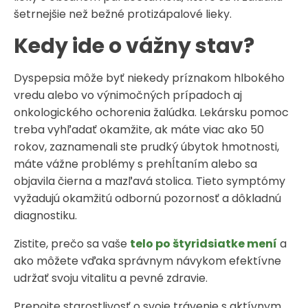
šetrnejšie než bežné protizápalové lieky.
Kedy ide o vážny stav?
Dyspepsia môže byť niekedy príznakom hlbokého
vredu alebo vo výnimočných prípadoch aj
onkologického ochorenia žalúdka. Lekársku pomoc
treba vyhľadať okamžite, ak máte viac ako 50
rokov, zaznamenali ste prudký úbytok hmotnosti,
máte vážne problémy s prehĺtaním alebo sa
objavila čierna a mazľavá stolica. Tieto symptómy
vyžadujú okamžitú odbornú pozornosť a dôkladnú
diagnostiku.
Zistite, prečo sa vaše
telo po štyridsiatke mení
a
ako môžete vďaka správnym návykom efektívne
udržať svoju vitalitu a pevné zdravie.
Prepojte starostlivosť o svoje trávenie s aktívnym