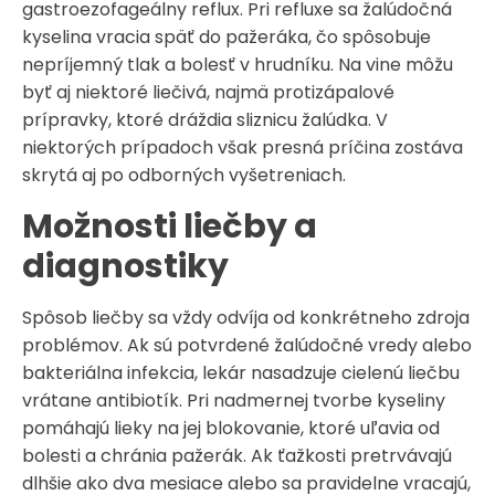
gastroezofageálny reflux. Pri refluxe sa žalúdočná
kyselina vracia späť do pažeráka, čo spôsobuje
nepríjemný tlak a bolesť v hrudníku. Na vine môžu
byť aj niektoré liečivá, najmä protizápalové
prípravky, ktoré dráždia sliznicu žalúdka. V
niektorých prípadoch však presná príčina zostáva
skrytá aj po odborných vyšetreniach.
Možnosti liečby a
diagnostiky
Spôsob liečby sa vždy odvíja od konkrétneho zdroja
problémov. Ak sú potvrdené žalúdočné vredy alebo
bakteriálna infekcia, lekár nasadzuje cielenú liečbu
vrátane antibiotík. Pri nadmernej tvorbe kyseliny
pomáhajú lieky na jej blokovanie, ktoré uľavia od
bolesti a chránia pažerák. Ak ťažkosti pretrvávajú
dlhšie ako dva mesiace alebo sa pravidelne vracajú,