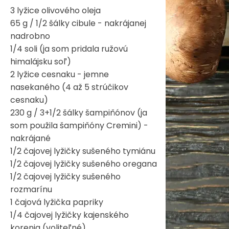
3 lyžice olivového oleja
65 g / 1/2 šálky cibule - nakrájanej
nadrobno
1/4 soli (ja som pridala ružovú
himalájsku soľ)
2 lyžice cesnaku - jemne
nasekaného (4 až 5 strúčikov
cesnaku)
230 g / 3+1/2 šálky šampiňónov (ja
som použila šampiňóny Cremini) -
nakrájané
1/2 čajovej lyžičky sušeného tymiánu
1/2 čajovej lyžičky sušeného oregana
1/2 čajovej lyžičky sušeného
rozmarínu
1 čajová lyžička papriky
1/4 čajovej lyžičky kajenského
korenia (voliteľné)