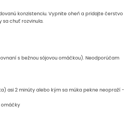
dovanú konzistenciu. Vypnite oheň a pridajte čerstvo
 sa chuť rozvinula.
orovnaní s bežnou sójovou omáčkou). Neodporúčam
áka) asi 2 minúty alebo kým sa múka pekne neopraží -
uť omáčky