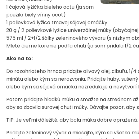
1 čajová lyžička bieleho octu (ja som
použila biely vínny ocot)
1 polievková lyžica tmavej sójovej omáčky
20 g / 2 polievkové lyžice univerzálnej múky (obyčajne
575 ml / 2+1/2 šálky zeleninového vývaru (s nízkym o
Mleté čierne korenie podľa chuti (ja som pridala 1/2 čaj
Ako na to:
Do rozohriateho hrnca pridajte olivový olej, cibuľu, 1
minútu alebo kým sa nerozvonia. Pridajte huby, sušený
alebo kým sa sójová omáčka nezredukuje a nevytvorí 
Potom pridajte hladkú múku a smažte na strednom až s
aby sa zbavila surovej chuti múky. Dávajte pozor, aby ste
TIP: Je veľmi dôležité, aby bola múka dobre opražená
Pridajte zeleninový vývar a miešajte, kým sa všetka 