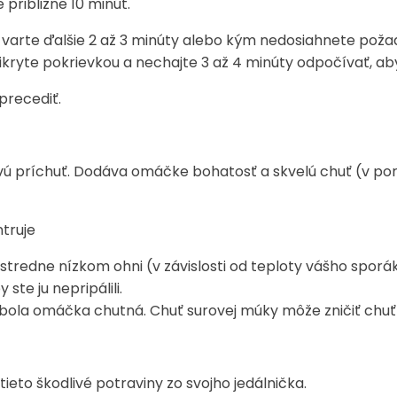
približne 10 minút.
 varte ďalšie 2 až 3 minúty alebo kým nedosiahnete poža
ryte pokrievkou a nechajte 3 až 4 minúty odpočívať, aby
precediť.
vú príchuť. Dodáva omáčke bohatosť a skvelú chuť (v p
truje
stredne nízkom ohni (v závislosti od teploty vášho spor
ste ju nepripálili.
 bola omáčka chutná. Chuť surovej múky môže zničiť ch
ieto škodlivé potraviny zo svojho jedálnička.