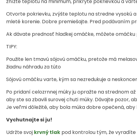
znížte teplotu na minimum, prikryte pokrievkou a varte 
Otvorte pokrievku, zvýšte teplotu na stredne vysokú a
mleté korenie. Dobre premiešajte. Pred podávaním prik
Ak dávate prednosť hladkej omáčke, môžete omáčku 
TIPY:
Použite len tmavú sójovú omáčku, pretože má melaso
žiadnu náhradu za túto
Sójovú omáčku varte, kým sa nezredukuje a neskoncen
Po pridaní celozrnnej múky ju opražte na strednom až 
aby ste sa zbavili surovej chuti múky. Dávajte pozor, aby 
Je veľmi dôležité, aby bola múka dobre opečená, aby
Vychutnajte si ju!
Udržte svoj
krvný tlak
pod kontrolou tým, že vyradíte t