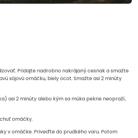
melizovať. Pridajte nadrobno nakrájaný cesnak a smažte
avú sójovú omáčku, biely ocot. Smažte asi 2 minúty
ka) asi 2 minúty alebo kým sa múka pekne neopraží,
 chuť omáčky.
múky v omáčke. Priveďte do prudkého varu. Potom