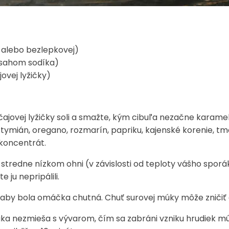
j alebo bezlepkovej)
bsahom sodíka)
ovej lyžičky)
/4 čajovej lyžičky soli a smažte, kým cibuľa nezačne kara
 tymián, oregano, rozmarín, papriku, kajenské korenie, tm
koncentrát.
tredne nízkom ohni (v závislosti od teploty vášho sporá
 ju nepripálili.
, aby bola omáčka chutná. Chuť surovej múky môže zničiť
múka nezmieša s vývarom, čím sa zabráni vzniku hrudiek 