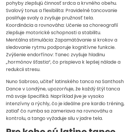
pohyby zlepšujú činnosť srdca a krvného obehu.
Svalový tonus a flexibilita: Pravidelné tancovanie
posilňuje svaly a zvyšuje pružnosť tela.
Koordinácia a rovnováha: Učenie sa choreografií
zlepšuje motorické schopnosti a stabilitu.
Mentálna stimulácia: Zapamätávanie si krokov a
sledovanie rytmu podporuje kognitívne funkcie.
Zvýšenie endorfínov: Tanec zvyšuje hladinu
„hormónov šťastia“, čo prispieva k lepšej nálade a
redukcii stresu.
Nuno Sabroso, učiteľ latinského tanca na Santhosh
Dance v Londýne, upozorňuje, že každý štýl tanca
má svoje špecifiká. Napríklad jive je vysoko
intenzívny a rýchly, čo je ideálne pre kardio tréning,
zatiaľ čo rumba sa zameriava na rovnováhu a
kontrolu, a tango vyžaduje silu v jadre tela.