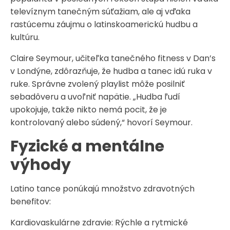
televíznym tanečným súťažiam, ale aj vďaka
rastúcemu záujmu o latinskoamerickú hudbu a
kultúru.
Claire Seymour, učiteľka tanečného fitness v Dan’s
v Londýne, zdôrazňuje, že hudba a tanec idú ruka v
ruke. Správne zvolený playlist môže posilniť
sebadôveru a uvoľniť napätie. „Hudba ľudí
upokojuje, takže nikto nemá pocit, že je
kontrolovaný alebo súdený,“ hovorí Seymour.
Fyzické a mentálne
výhody
Latino tance ponúkajú množstvo zdravotných
benefitov:
Kardiovaskulárne zdravie: Rýchle a rytmické