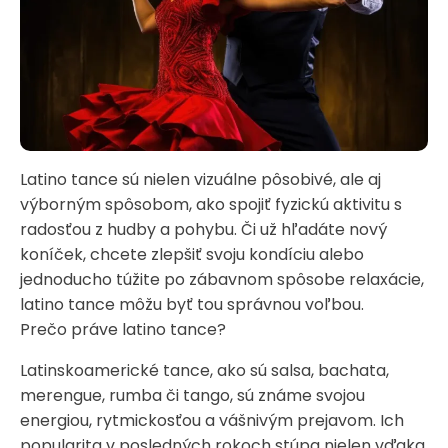
Latino tance sú nielen vizuálne pôsobivé, ale aj
výborným spôsobom, ako spojiť fyzickú aktivitu s
radosťou z hudby a pohybu. Či už hľadáte nový
koníček, chcete zlepšiť svoju kondíciu alebo
jednoducho túžite po zábavnom spôsobe relaxácie,
latino tance môžu byť tou správnou voľbou.
Prečo práve latino tance?
Latinskoamerické tance, ako sú salsa, bachata,
merengue, rumba či tango, sú známe svojou
energiou, rytmickosťou a vášnivým prejavom. Ich
popularita v posledných rokoch stúpa nielen vďaka