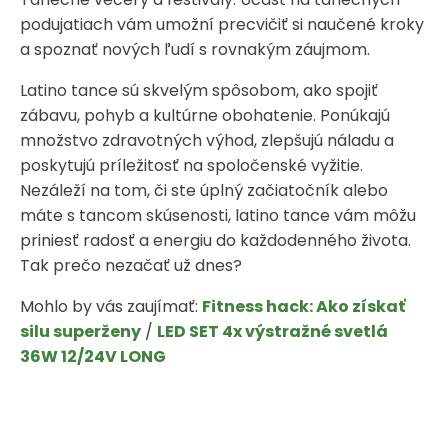
podujatiach vám umožní precvičiť si naučené kroky
a spoznať nových ľudí s rovnakým záujmom.
Latino tance sú skvelým spôsobom, ako spojiť
zábavu, pohyb a kultúrne obohatenie. Ponúkajú
množstvo zdravotných výhod, zlepšujú náladu a
poskytujú príležitosť na spoločenské vyžitie.
Nezáleží na tom, či ste úplný začiatočník alebo
máte s tancom skúsenosti, latino tance vám môžu
priniesť radosť a energiu do každodenného života.
Tak prečo nezačať už dnes?
Mohlo by vás zaujímať:
Fitness hack: Ako získať
silu superženy
/
LED SET 4x výstražné svetlá
36W 12/24V LONG