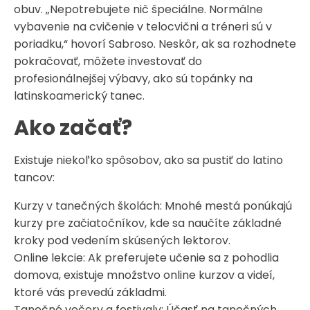
obuv. „Nepotrebujete nič špeciálne. Normálne
vybavenie na cvičenie v telocvični a tréneri sú v
poriadku,“ hovorí Sabroso. Neskôr, ak sa rozhodnete
pokračovať, môžete investovať do
profesionálnejšej výbavy, ako sú topánky na
latinskoamerický tanec.
Ako začať?
Existuje niekoľko spôsobov, ako sa pustiť do latino
tancov:
Kurzy v tanečných školách: Mnohé mestá ponúkajú
kurzy pre začiatočníkov, kde sa naučíte základné
kroky pod vedením skúsených lektorov.
Online lekcie: Ak preferujete učenie sa z pohodlia
domova, existuje množstvo online kurzov a videí,
ktoré vás prevedú základmi.
Tanečné večery a festivaly: Účasť na tanečných