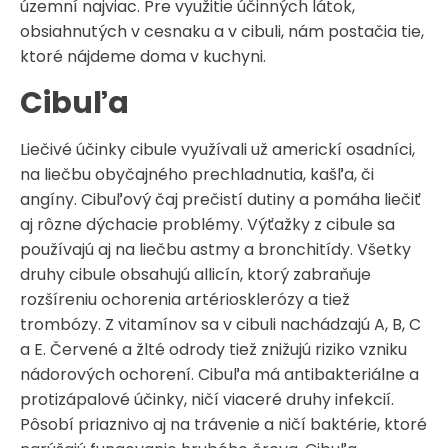
územní najviac. Pre využitie účinných látok,
obsiahnutých v cesnaku a v cibuli, nám postačia tie,
ktoré nájdeme doma v kuchyni.
Cibuľa
Liečivé účinky cibule využívali už americkí osadníci,
na liečbu obyčajného prechladnutia, kašľa, či
angíny. Cibuľový čaj prečistí dutiny a pomáha liečiť
aj rôzne dýchacie problémy. Výťažky z cibule sa
používajú aj na liečbu astmy a bronchitídy. Všetky
druhy cibule obsahujú allicín, ktorý zabraňuje
rozšíreniu ochorenia artériosklerózy a tiež
trombózy. Z vitamínov sa v cibuli nachádzajú A, B, C
a E. Červené a žlté odrody tiež znižujú riziko vzniku
nádorových ochorení. Cibuľa má antibakteriálne a
protizápalové účinky, ničí viaceré druhy infekcií.
Pôsobí priaznivo aj na trávenie a ničí baktérie, ktoré