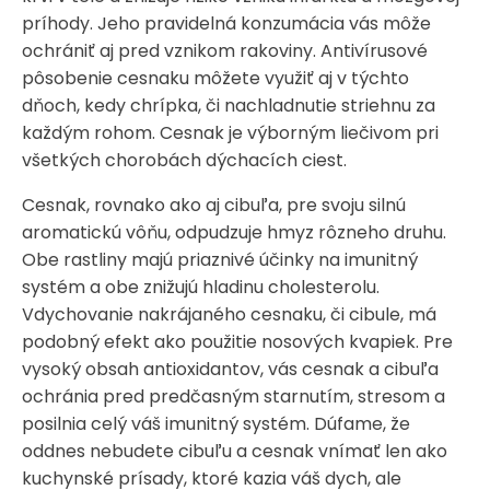
príhody. Jeho pravidelná konzumácia vás môže
ochrániť aj pred vznikom rakoviny. Antivírusové
pôsobenie cesnaku môžete využiť aj v týchto
dňoch, kedy chrípka, či nachladnutie striehnu za
každým rohom. Cesnak je výborným liečivom pri
všetkých chorobách dýchacích ciest.
Cesnak, rovnako ako aj cibuľa, pre svoju silnú
aromatickú vôňu, odpudzuje hmyz rôzneho druhu.
Obe rastliny majú priaznivé účinky na imunitný
systém a obe znižujú hladinu cholesterolu.
Vdychovanie nakrájaného cesnaku, či cibule, má
podobný efekt ako použitie nosových kvapiek. Pre
vysoký obsah antioxidantov, vás cesnak a cibuľa
ochránia pred predčasným starnutím, stresom a
posilnia celý váš imunitný systém. Dúfame, že
oddnes nebudete cibuľu a cesnak vnímať len ako
kuchynské prísady, ktoré kazia váš dych, ale