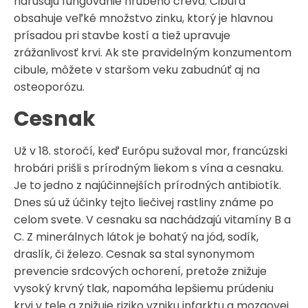
narúšajú fungovanie hrubého čreva. Cibuľa
obsahuje veľké množstvo zinku, ktorý je hlavnou
prísadou pri stavbe kostí a tiež upravuje
zrážanlivosť krvi. Ak ste pravidelným konzumentom
cibule, môžete v staršom veku zabudnúť aj na
osteoporózu.
Cesnak
Už v 18. storočí, keď Európu sužoval mor, francúzski
hrobári prišli s prírodným liekom s vína a cesnaku.
Je to jedno z najúčinnejších prírodných antibiotík.
Dnes sú už účinky tejto liečivej rastliny známe po
celom svete. V cesnaku sa nachádzajú vitamíny B a
C. Z minerálnych látok je bohatý na jód, sodík,
draslík, či železo. Cesnak sa stal synonymom
prevencie srdcových ochorení, pretože znižuje
vysoký krvný tlak, napomáha lepšiemu prúdeniu
krvi v tele a znižuje riziko vzniku infarktu a mozgovej