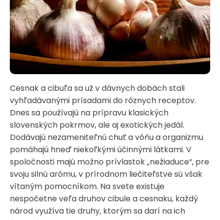
Cesnak a cibuľa sa už v dávnych dobách stali
vyhľadávanými prísadami do rôznych receptov.
Dnes sa používajú na prípravu klasických
slovenských pokrmov, ale aj exotických jedál.
Dodávajú nezameniteľnú chuť a vôňu a organizmu
pomáhajú hneď niekoľkými účinnými látkami. V
spoločnosti majú možno prívlastok „nežiaduce“, pre
svoju silnú arómu, v prírodnom liečiteľstve sú však
vítaným pomocníkom. Na svete existuje
nespočetne veľa druhov cibule a cesnaku, každý
národ využíva tie druhy, ktorým sa darí na ich